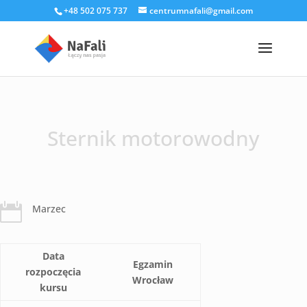
+48 502 075 737
centrumnafali@gmail.com
Sternik motorowodny

Marzec
Data
Egzamin
rozpoczęcia
Wrocław
kursu