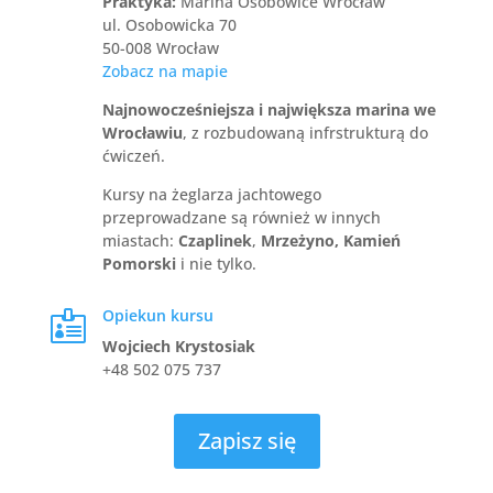
Praktyka:
Marina Osobowice Wrocław
ul. Osobowicka 70
50-008 Wrocław
Zobacz na mapie
Najnowocześniejsza i największa marina we
Wrocławiu
, z rozbudowaną infrstrukturą do
ćwiczeń.
Kursy na żeglarza jachtowego
przeprowadzane są również w innych
miastach:
Czaplinek
,
Mrzeżyno, Kamień
Pomorski
i nie tylko.
Opiekun kursu

Wojciech Krystosiak
+48 502 075 737
Zapisz się