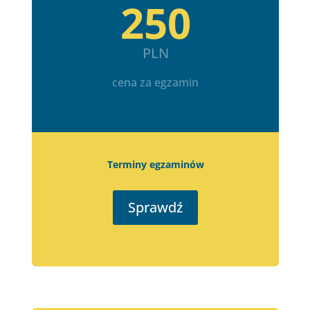
250
PLN
cena za egzamin
Terminy egzaminów
Sprawdź