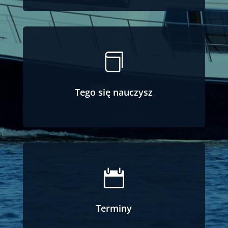

Tego się nauczysz

Terminy