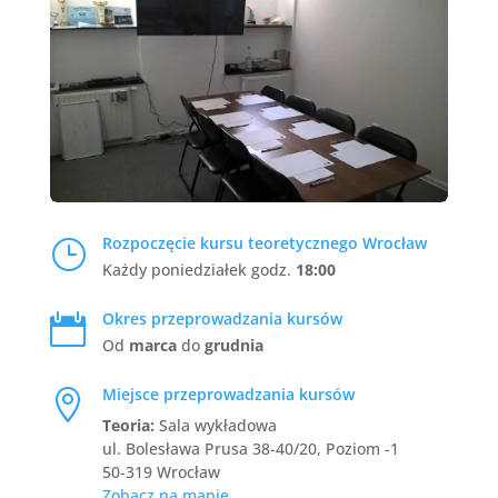
Rozpoczęcie kursu teoretycznego Wrocław
}
Każdy poniedziałek godz.
18:00
Okres przeprowadzania kursów

Od
marca
do
grudnia
Miejsce przeprowadzania kursów

Teoria:
Sala wykładowa
ul. Bolesława Prusa 38-40/20, Poziom -1
50-319 Wrocław
Zobacz na mapie