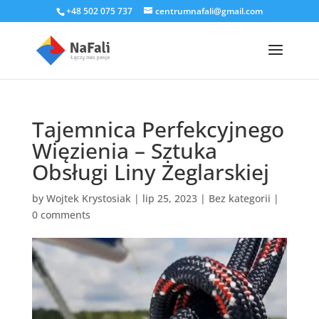
+48 502 075 737
centrumnafali@gmail.com
Tajemnica Perfekcyjnego
Więzienia – Sztuka
Obsługi Liny Żeglarskiej
by
Wojtek Krystosiak
|
lip 25, 2023
|
Bez kategorii
|
0 comments